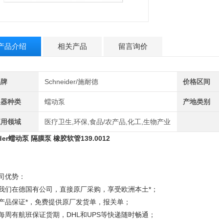
产品介绍
相关产品
留言询价
品牌
Schneider/施耐德
价格区间
仪器种类
蠕动泵
产地类别
应用领域
医疗卫生,环保,食品/农产品,化工,生物产业
rder蠕动泵 隔膜泵 橡胶软管139.0012
司优势：
、我们在德国有公司，直接原厂采购，享受欧洲本土*；
、产品保证*，免费提供原厂发货单，报关单；
每周有航班保证货期，DHL和UPS等快递随时畅通；