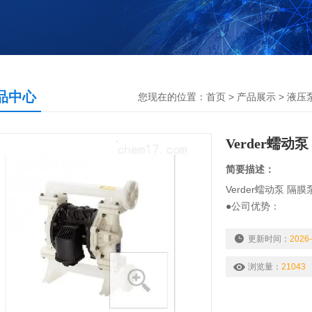
品中心
您现在的位置：
首页
>
产品展示
>
液压
Verder蠕动泵
简要描述：
Verder蠕动泵 隔膜
●公司优势：
1、我们在德国有公
2、产品保证*，免
更新时间：
2026-
3、每周有航班保证
浏览量：
21043
4、欧洲有5000