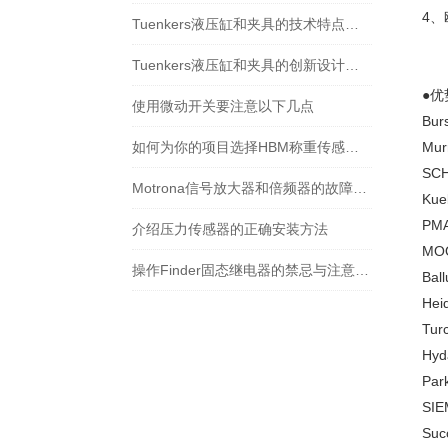
4、
Tuenkers液压缸和夹具的技术特点解析
Tuenkers液压缸和夹具的创新设计特点
●优
使用微动开关要注意以下几点
Bu
如何为你的项目选择HBM称重传感器：负载范围、环境适配与成本平衡之道
Mu
SC
Motrona信号放大器和倍频器的故障排除与维护
Ku
P
介绍压力传感器的正确安装方法
M
操作Finder固态继电器的禁忌与注意事项
Ba
He
Tu
Hy
Pa
SI
Su