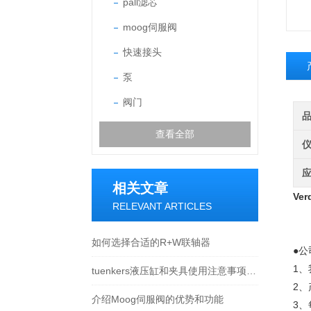
pall滤芯
moog伺服阀
快速接头
泵
阀门
查看全部
相关文章
Ve
RELEVANT ARTICLES
如何选择合适的R+W联轴器
●公
1
tuenkers液压缸和夹具使用注意事项一览
2
介绍Moog伺服阀的优势和功能
3、