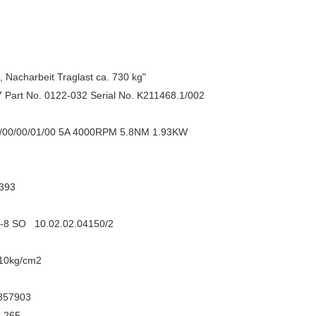
arbeit Traglast ca. 730 kg"
. 0122-032 Serial No. K211468.1/002
0/01/00 5A 4000RPM 5.8NM 1.93KW
393
O 10.02.02.04150/2
0kg/cm2
357903
-265