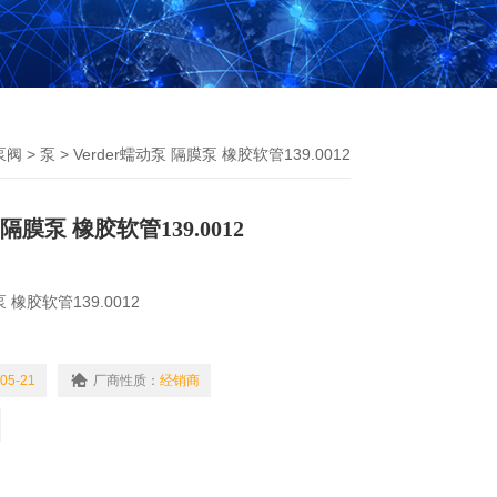
泵阀
>
泵
> Verder蠕动泵 隔膜泵 橡胶软管139.0012
 隔膜泵 橡胶软管139.0012
泵 橡胶软管139.0012
司，直接原厂采购，享受欧洲本土*；
费提供原厂发货单，报关单；
05-21
厂商性质：
经销商
货期，DHL和UPS等快递随时畅通；
多个品牌供应商，几乎涵盖所有行业品牌。