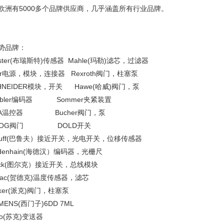
欧洲有5000多个品牌供应商，几乎涵盖所有行业品牌。
势品牌：
rster(布瑞斯特)传感器 Mahle(玛勒)滤芯，过滤器
rr电源，模块，连接器 Rexroth阀门，柱塞泵
HNEIDER模块，开关 Hawe(哈威)阀门，泵
ebler编码器 Sommer夹紧装置
MA温控器 Bucher阀门，泵
OOG阀门 DOLD开关
lluff(巴鲁夫）接近开关，光电开关，位移传感器
idenhain(海德汉）编码器，光栅尺
rck(图尔克）接近开关，总线模块
dac(贺德克)温度传感器，滤芯
rker(派克)阀门，柱塞泵
EMENS(西门子)6DD 7ML
co(苏克)变送器