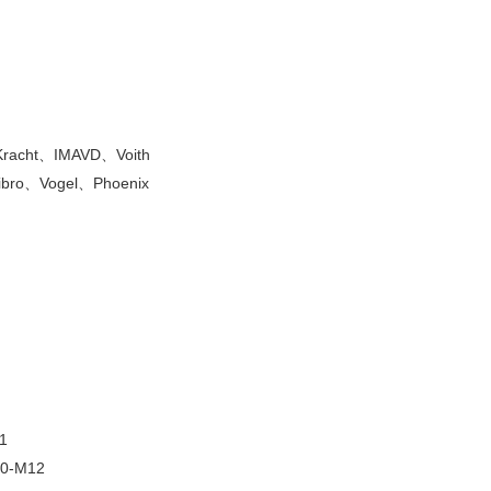
acht、IMAVD、Voith
ro、Vogel、Phoenix
1
0-M12