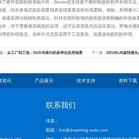
硬件层面的校准贴片外，Burster还支持基于微控制器的软件补偿方法。
数据，结合多项式拟合或查找表实现更复杂的补偿逻辑。例如，利用最小
；或者采用分段线性插值法，针对非线性较强的场景提供更精确的补偿效
，对于需要很高精度的应用，还可以采用迭代自适应算法。即每次测量
到理想补偿状态。这种方式尤其适用于工况复杂、温度波动剧烈的环境。
篇：
从工厂到工地：RUD吊装勾的多样化应用场景
下一篇：
DEUBLIN旋转
闻资讯
产品展示
技术支持
资料下载
联系我们
传真：
邮箱：hzr@dreaming-auto.com