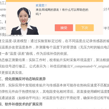
的工况下更为明显。因此，温度补偿成为提升传感器精度的关键技术。
欢迎您！
rster传感器采用多种融合策略来实现温度补偿，主要包括硬件电路设
来自局域网的朋友！有什么可以帮助您的
吗？
一种典型且高效的方案。
二、校准贴片温度补偿原理
监测环境温度：在传感器附近安装一个小型的校准贴片（通常基于半导
环境的温度变化。
温度-误差模型：通过实验室标定过程，在不同温度点记录传感器的输
高温逐步改变温度条件，并测量每个温度下的零漂值（无压力时的输出电
建一条“温度-误差”曲线，作为后续补偿的依据。
修正测量结果：实际工作时，校准贴片实时采集环境温度T，算法根据预先
始信号进行修正。公式表示为：补偿后的输出V_compensated=V_orig
果更接近真实值。
三、优化措施应对动态响应差异
，实际应用中发现校准贴片与传感器本体可能存在热响应速度不匹配的
的弹性元件由于热惯性较大，其电阻变化相对滞后。若直接使用瞬时温度
低通滤波器（如移动平均法）对温度信号进行平滑处理，确保补偿过程平
四、软件补偿技术的扩展应用