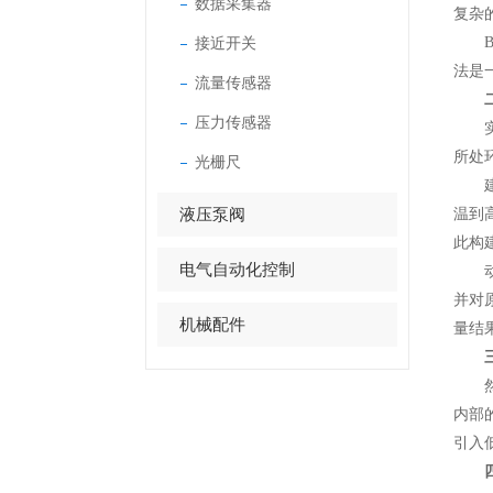
数据采集器
复杂
接近开关
Bu
法是
流量传感器
压力传感器
实时
所处
光栅尺
建立
液压泵阀
温到
此构
电气自动化控制
动态
并对原
机械配件
量结
然而
内部
引入