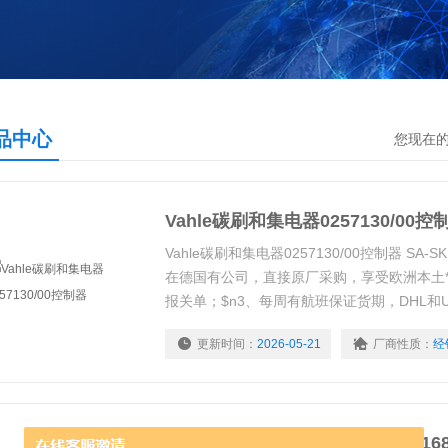
品中心
您现在
Vahle碳刷和集电器0257130/00控
Vahle碳刷和集电器0257130/00控制器 SA-S
在德国有公司，直接原厂采购，享受欧洲本土*
报关单；$n3、每周有航班保证货期，DHL和U
品牌供应商，几乎涵盖所有行业品牌。
更新时间：
2026-05-21
厂商性质：
经
法勒Vahle碳刷 控制器KDS2/40 168