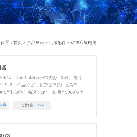
的位置：
首页
>
产品列表
>
机械配件
>
碳刷和集电器
制器
KN4/40-1HS28-60$n●公司优势：$n1、我们
；$n2、产品保证*，免费提供原厂发货单，
PS等快递随时畅通；$n4、欧洲有5000多个
销商
浏览量：
33788
073