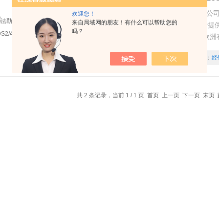
法勒Vahle碳刷 控制器KDS2/40 16807
欢迎您！
来自局域网的朋友！有什么可以帮助您的
购，享受欧洲本土*； 2、产品保证*，免费提
吗？
货期，DHL和UPS等快递随时畅通； 4、欧
品牌。
更新时间：
2026-05-21
厂商性质：
经
共 2 条记录，当前 1 / 1 页 首页 上一页 下一页 末页