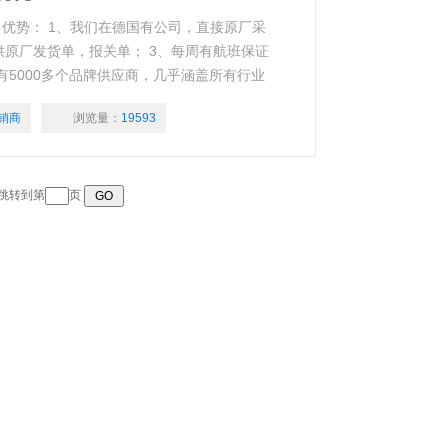
3 ●公司优势： 1、我们在德国有公司，直接原厂采
供原厂发货单，报关单； 3、每周有航班保证
洲有5000多个品牌供应商，几乎涵盖所有行业
销商
浏览量：
19593
 跳转到第
页