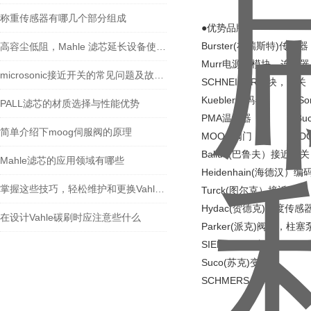
称重传感器有哪几个部分组成
●优势品牌：
Burster(布瑞斯特)传感
高容尘低阻，Mahle 滤芯延长设备使用寿命
Murr电源，模块，连接器 
microsonic接近开关的常见问题及故障现象
SCHNEIDER模块，开
Kuebler编码器 So
PALL滤芯的材质选择与性能优势
PMA温控器 Buch
简单介绍下moog伺服阀的原理
MOOG阀门 DO
Balluff(巴鲁夫）接
Mahle滤芯的应用领域有哪些
Heidenhain(海德汉）
掌握这些技巧，轻松维护和更换Vahle碳刷和集电器
Turck(图尔克）接近开
Hydac(贺德克)温度传
在设计Vahle碳刷时应注意些什么
Parker(派克)阀门，柱塞
SIEMENS(西门子)6DD 7
Suco(苏克)变送器
SCHMERSAL开关