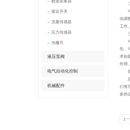
数据采集器
二、
接近开关
Va
动调
流量传感器
工作
压力传感器
三、
Va
光栅尺
先，
液压泵阀
术创
作用
电气自动化控制
四
总
机械配件
们有
多的
上一
围、