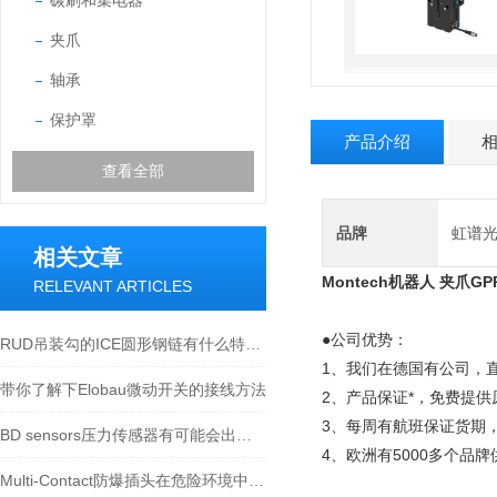
碳刷和集电器
夹爪
轴承
保护罩
产品介绍
查看全部
品牌
虹谱
相关文章
Montech机器人 夹爪GPP
RELEVANT ARTICLES
●公司优势：
RUD吊装勾的ICE圆形钢链有什么特别的优势？
1、我们在德国有公司，
带你了解下Elobau微动开关的接线方法
2、产品保证*，免费提
3、每周有航班保证货期，
BD sensors压力传感器有可能会出现的故障有哪些
4、欧洲有5000多个品
Multi-Contact防爆插头在危险环境中保障了电气设备的安全