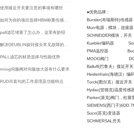
使用接近开关要注意的事项有哪些
●优势品牌：
Burster(布瑞斯特)传感
如何为你的项目选择HBM称重传感器：负载范围、环境适配与成本平衡之道
Murr电源，模块，连接器 
pall滤芯堵塞了怎么办，这里有妙招
SCHNEIDER模块，开
Kuebler编码器 So
解决DEUBLIN旋转接头常见故障的实用技巧
PMA温控器 Buch
PALL滤芯的材质选择与性能优势
MOOG阀门 DO
Balluff(巴鲁夫）接
moog伺服阀对伺服放大器有什么要求
Heidenhain(海德汉）
RUD吊装勾的工作原理及功能特点
Turck(图尔克）接近开
Hydac(贺德克)温度传
Parker(派克)阀门，柱塞
SIEMENS(西门子)6DD 7
Suco(苏克)变送器
SCHMERSAL开关